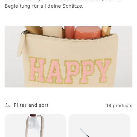
t
Begleitung für all deine Schätze.
i
o
n
:
Filter and sort
18 products