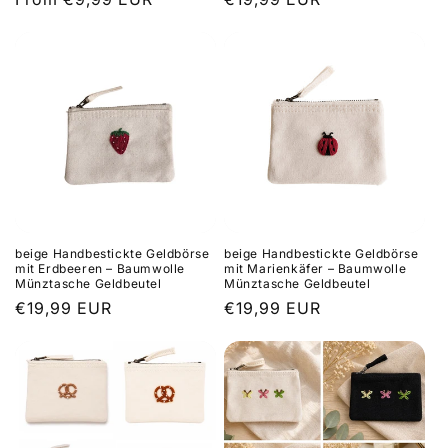
price
price
beige Handbestickte Geldbörse
beige Handbestickte Geldbörse
mit Erdbeeren – Baumwolle
mit Marienkäfer – Baumwolle
Münztasche Geldbeutel
Münztasche Geldbeutel
Regular
€19,99 EUR
Regular
€19,99 EUR
price
price