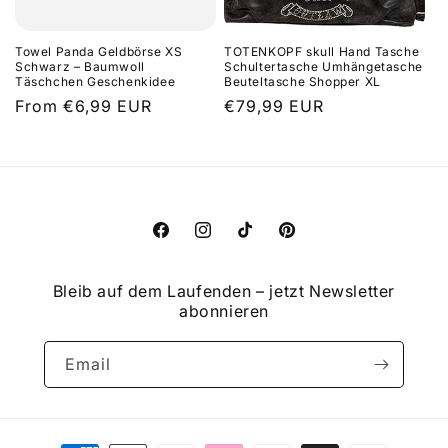
Towel Panda Geldbörse XS
TOTENKOPF skull Hand Tasche
Schwarz – Baumwoll
Schultertasche Umhängetasche
Täschchen Geschenkidee
Beuteltasche Shopper XL
Regular
From €6,99 EUR
Regular
€79,99 EUR
price
price
Facebook
Instagram
TikTok
Pinterest
Bleib auf dem Laufenden – jetzt Newsletter
abonnieren
Email
Payment