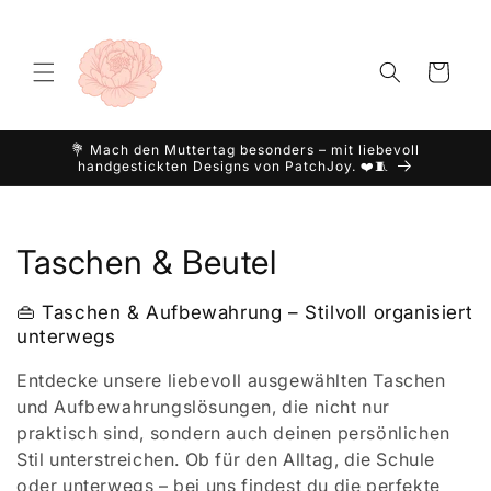
Skip to
content
Cart
💐 Mach den Muttertag besonders – mit liebevoll
handgestickten Designs von PatchJoy. ❤️🧵
C
Taschen & Beutel
o
👜 Taschen & Aufbewahrung – Stilvoll organisiert
unterwegs
l
l
Entdecke unsere liebevoll ausgewählten Taschen
und Aufbewahrungslösungen, die nicht nur
e
praktisch sind, sondern auch deinen persönlichen
Stil unterstreichen. Ob für den Alltag, die Schule
c
oder unterwegs – bei uns findest du die perfekte