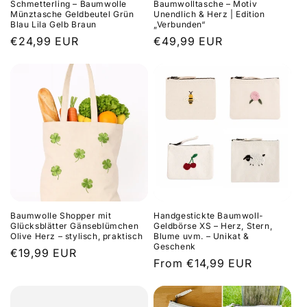
Schmetterling – Baumwolle
Baumwolltasche – Motiv
Münztasche Geldbeutel Grün
Unendlich & Herz | Edition
Blau Lila Gelb Braun
„Verbunden“
Regular
€24,99 EUR
Regular
€49,99 EUR
price
price
Baumwolle Shopper mit
Handgestickte Baumwoll-
Glücksblätter Gänseblümchen
Geldbörse XS – Herz, Stern,
Olive Herz – stylisch, praktisch
Blume uvm. – Unikat &
Geschenk
Regular
€19,99 EUR
Regular
From €14,99 EUR
price
price