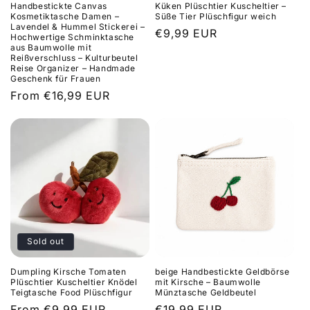
Handbestickte Canvas
Küken Plüschtier Kuscheltier –
Kosmetiktasche Damen –
Süße Tier Plüschfigur weich
Lavendel & Hummel Stickerei –
Regular
€9,99 EUR
Hochwertige Schminktasche
aus Baumwolle mit
price
Reißverschluss – Kulturbeutel
Reise Organizer – Handmade
Geschenk für Frauen
Regular
From €16,99 EUR
price
Sold out
Dumpling Kirsche Tomaten
beige Handbestickte Geldbörse
Plüschtier Kuscheltier Knödel
mit Kirsche – Baumwolle
Teigtasche Food Plüschfigur
Münztasche Geldbeutel
Regular
From €9,99 EUR
Regular
€19,99 EUR