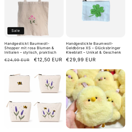
Sale
Handgestickt Baumwoll-
Handgestickte Baumwoll-
Shopper mit rosa Blumen &
Geldbörse XS – Glücksbringer
Initialen – stylisch, praktisch
Kleeblatt – Unikat & Geschenk
Regular
Sale
€12,50 EUR
Regular
€29,99 EUR
€24,99 EUR
price
price
price