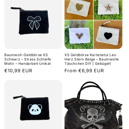
Baumwoll-Geldbörse XS
XS Geldbörse Kartenetui Leo
Schwarz – Strass Schleife
Herz Stern Beige – Baumwolle
Motiv – Handarbeit Unikat
Täschchen DIY | Gebügelt
Regular
€10,99 EUR
Regular
From €6,99 EUR
price
price